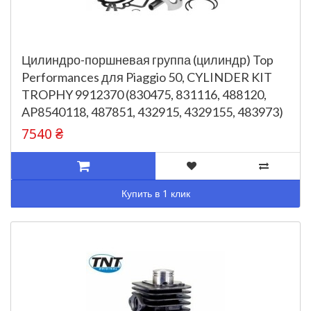
Цилиндро-поршневая группа (цилиндр) Top
Performances для Piaggio 50, CYLINDER KIT
TROPHY 9912370 (830475, 831116, 488120,
AP8540118, 487851, 432915, 4329155, 483973)
7540 ₴
Купить в 1 клик