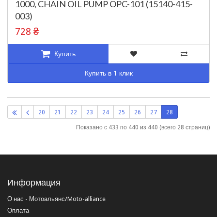
1000, CHAIN OIL PUMP OPC-101 (15140-415-
003)
728 ₴
Купить
Купить в 1 клик
20
21
22
23
24
25
26
27
28
Показано с 433 по 440 из 440 (всего 28 страниц)
Информация
О нас - Мотоальянс/Moto-alliance
Оплата