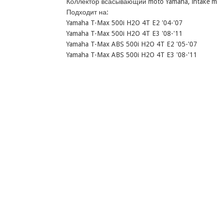
Коллектор всасывающий moto Yamaha, intake man
Подходит на:

Yamaha T-Max 500i H2O 4T E2 '04-'07

Yamaha T-Max 500i H2O 4T E3 '08-'11

Yamaha T-Max ABS 500i H2O 4T E2 '05-'07
