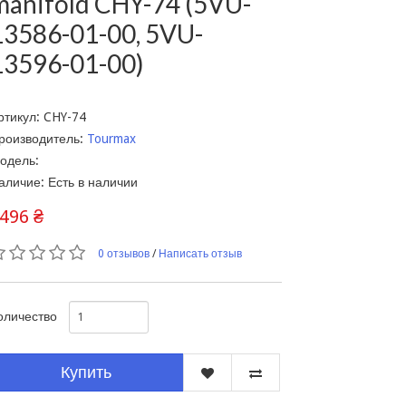
manifold CHY-74 (5VU-
13586-01-00, 5VU-
13596-01-00)
ртикул: CHY-74
роизводитель:
Tourmax
одель:
аличие: Есть в наличии
496 ₴
0 отзывов
/
Написать отзыв
оличество
Купить