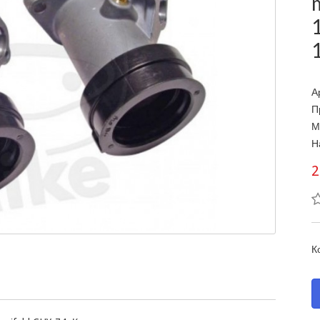
А
П
М
Н
2
К