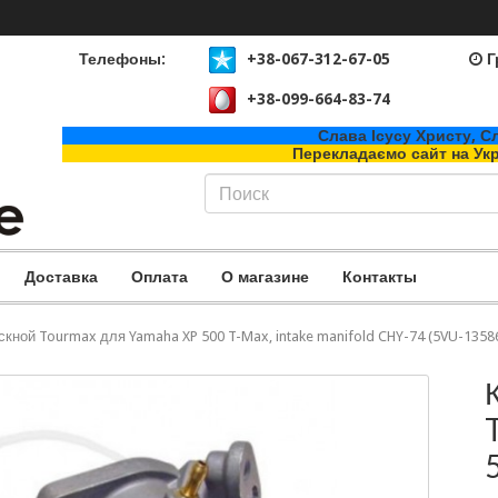
Телефоны:
+38-067-312-67-05
Г
+38-099-664-83-74
Слава Ісусу Христу, Сл
Перекладаємо сайт на Ук
Доставка
Оплата
О магазине
Контакты
кной Tourmax для Yamaha XP 500 T-Max, intake manifold CHY-74 (5VU-1358