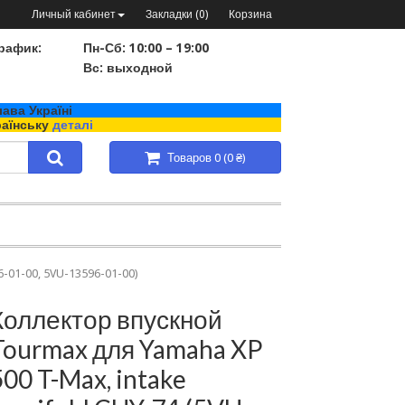
Личный кабинет
Закладки (0)
Корзина
рафик:
Пн-Сб: 10:00 – 19:00
Вс: выходной
ава Україні
раїнську
деталі
Товаров 0 (0 ₴)
6-01-00, 5VU-13596-01-00)
Коллектор впускной
Tourmax для Yamaha XP
500 T-Max, intake