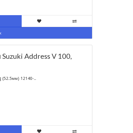
к
Suzuki Address V 100,
 (52.5мм) 12140-..