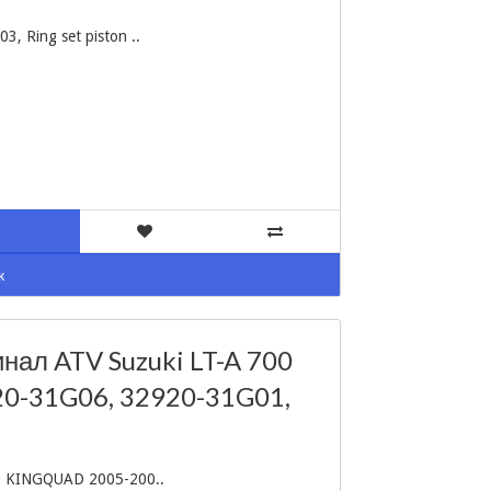
 Ring set piston ..
к
нал ATV Suzuki LT-A 700
0-31G06, 32920-31G01,
0 KINGQUAD 2005-200..