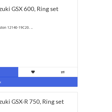
ki GSX 600, Ring set
ton 12140-19C20. ..
к
ki GSX-R 750, Ring set