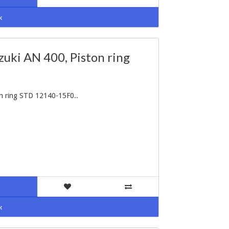
к
ki AN 400, Piston ring
 ring STD 12140-15F0..
к