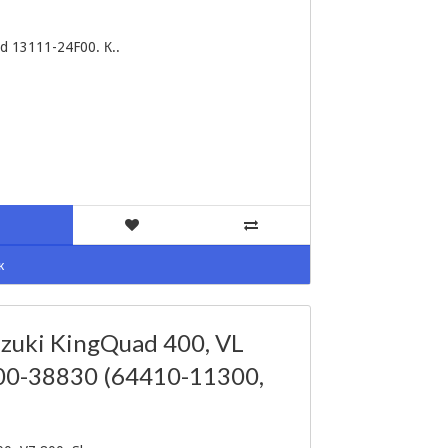
d 13111-24F00. К..
к
zuki KingQuad 400, VL
4400-38830 (64410-11300,