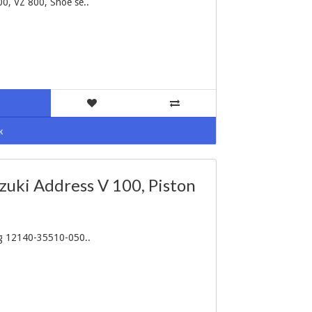
, VZ 800, Shoe se..
к
uki Address V 100, Piston
g 12140-35510-050..