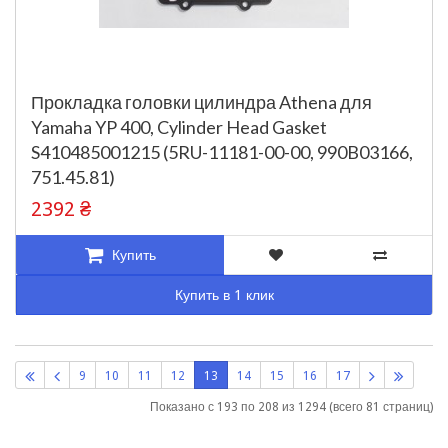
Прокладка головки цилиндра Athena для
Yamaha YP 400, Cylinder Head Gasket
S410485001215 (5RU-11181-00-00, 990B03166,
751.45.81)
2392 ₴
Купить
Купить в 1 клик
9
10
11
12
13
14
15
16
17
Показано с 193 по 208 из 1294 (всего 81 страниц)