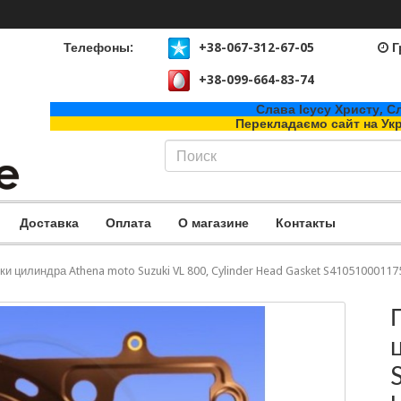
Телефоны:
+38-067-312-67-05
Г
+38-099-664-83-74
Слава Ісусу Христу, Сл
Перекладаємо сайт на Ук
Доставка
Оплата
О магазине
Контакты
и цилиндра Athena moto Suzuki VL 800, Cylinder Head Gasket S41051000117