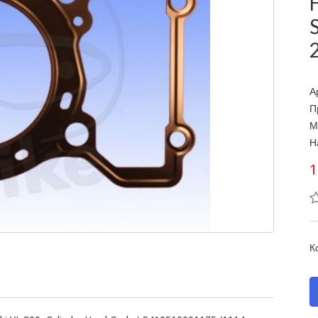
А
П
М
Н
1
К