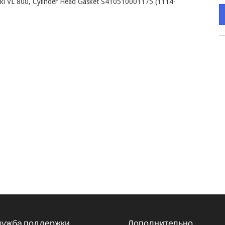
i VL 800, Cylinder Head Gasket S410510001175 (1114-
ужба поддержки
Дополнительно