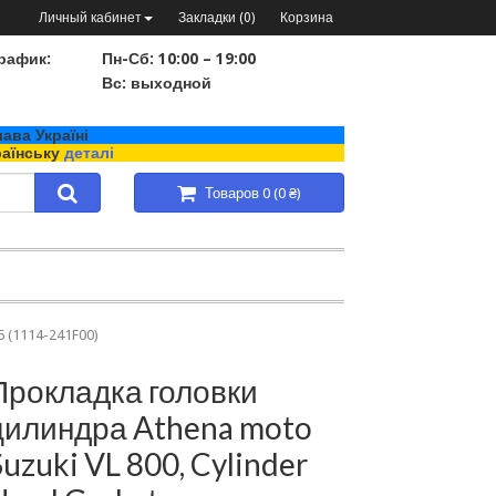
Личный кабинет
Закладки (0)
Корзина
рафик:
Пн-Сб: 10:00 – 19:00
Вс: выходной
ава Україні
раїнську
деталі
Товаров 0 (0 ₴)
5 (1114-241F00)
Прокладка головки
цилиндра Athena moto
Suzuki VL 800, Cylinder