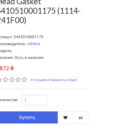
Head Gasket
S410510001175 (1114-
241F00)
ртикул: S410510001175
роизводитель:
Athena
одель:
аличие: Есть в наличии
872 ₴
0 отзывов
/
Написать отзыв
оличество
Купить