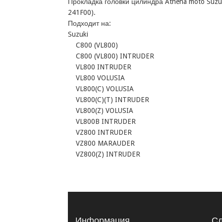
Прокладка головки цилиндра Athena moto Suzuk
241F00). 

Подходит на:

Suzuki 

    C800 (VL800)

    C800 (VL800) INTRUDER

    VL800 INTRUDER

    VL800 VOLUSIA

    VL800(C) VOLUSIA

    VL800(C)(T) INTRUDER

    VL800(Z) VOLUSIA

    VL800B INTRUDER

    VZ800 INTRUDER

    VZ800 MARAUDER

    VZ800(Z) INTRUDER
Информация
Сл